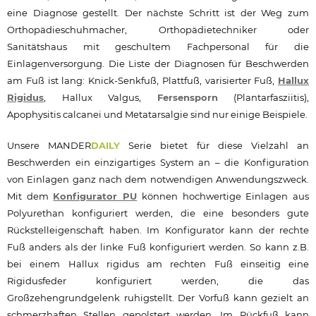
eine Diagnose gestellt. Der nächste Schritt ist der Weg zum
Orthopädieschuhmacher, Orthopädietechniker oder
Sanitätshaus mit geschultem Fachpersonal für die
Einlagenversorgung. Die Liste der Diagnosen für Beschwerden
am Fuß ist lang: Knick-Senkfuß, Plattfuß, varisierter Fuß,
Hallux
Rigidus
, Hallux Valgus,
Fersensporn
(Plantarfasziitis),
Apophysitis calcanei und Metatarsalgie sind nur einige Beispiele.
Unsere MANDER
DAILY
Serie bietet für diese Vielzahl an
Beschwerden ein einzigartiges System an – die Konfiguration
von Einlagen ganz nach dem notwendigen Anwendungszweck.
Mit dem
Konfigurator PU
können hochwertige Einlagen aus
Polyurethan konfiguriert werden, die eine besonders gute
Rückstelleigenschaft haben. Im Konfigurator kann der rechte
Fuß anders als der linke Fuß konfiguriert werden. So kann z.B.
bei einem Hallux rigidus am rechten Fuß einseitig eine
Rigidusfeder konfiguriert werden, die das
Großzehengrundgelenk ruhigstellt. Der Vorfuß kann gezielt an
schmerzhaften Stellen gepolstert werden. Im Rückfuß kann